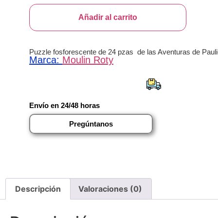
Botella
infantil
Añadir al carrito
con
pajita
Secret
Garden
Puzzle fosforescente de 24 pzas de las Aventuras de Paul
-
Marca:
Moulin Roty
400
ml
cantidad
Envío en 24/48 horas
Pregúntanos
Descripción
Valoraciones (0)