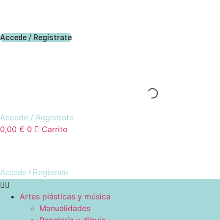
Ir
al
contenido
Accede / Regístrate
Accede / Regístrate
0,00
€
0
Carrito
Accede / Regístrate
Artes plásticas y música
Manualidades