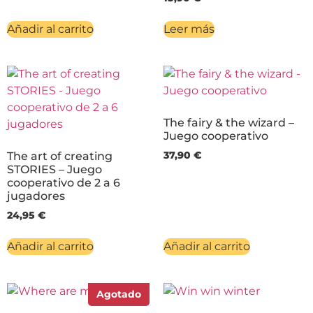
Añadir al carrito
Leer más
The fairy & the wizard –
Juego cooperativo
The art of creating
37,90
€
STORIES – Juego
cooperativo de 2 a 6
jugadores
24,95
€
Añadir al carrito
Añadir al carrito
Agotado