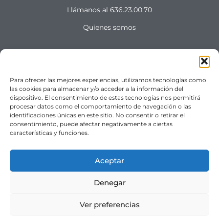
Llámanos al 636.23.00.70
Quienes somos
CONDICIONES LEGALES
Para ofrecer las mejores experiencias, utilizamos tecnologías como
las cookies para almacenar y/o acceder a la información del
Aviso legal
dispositivo. El consentimiento de estas tecnologías nos permitirá
procesar datos como el comportamiento de navegación o las
Política de privacidad
identificaciones únicas en este sitio. No consentir o retirar el
consentimiento, puede afectar negativamente a ciertas
Política de cookies (UE)
características y funciones.
Términos y condiciones
Aceptar
Costes de envio
Denegar
Ver preferencias
"SÍGUENOS"