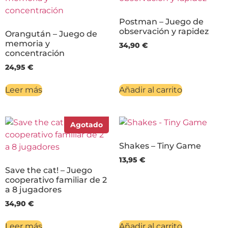
Postman – Juego de
observación y rapidez
Orangután – Juego de
memoria y
34,90
€
concentración
24,95
€
Leer más
Añadir al carrito
Agotado
Shakes – Tiny Game
13,95
€
Save the cat! – Juego
cooperativo familiar de 2
a 8 jugadores
34,90
€
Leer más
Añadir al carrito