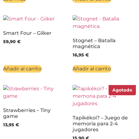
Smart Four – Giiker
Stognet – Batalla
59,90
€
magnética
16,95
€
Añadir al carrito
Añadir al carrito
Agotado
Strawberries – Tiny
game
Tapikékoi? – Juego de
memoria para 2-4
13,95
€
jugadores
15,90
€