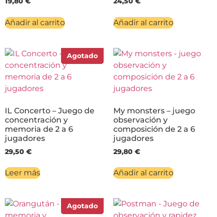
19,80
€
24,50
€
Añadir al carrito
Añadir al carrito
Agotado
IL Concerto – Juego de
My monsters – juego
concentración y
observación y
memoria de 2 a 6
composición de 2 a 6
jugadores
jugadores
29,50
€
29,80
€
Leer más
Añadir al carrito
Agotado