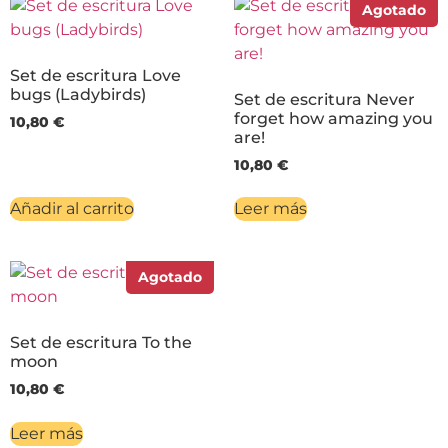
Agotado
Set de escritura Love
bugs (Ladybirds)
Set de escritura Never
forget how amazing you
10,80
€
are!
10,80
€
Añadir al carrito
Leer más
Agotado
Set de escritura To the
moon
10,80
€
Leer más