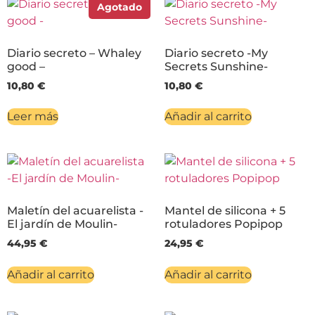
Agotado
Diario secreto – Whaley
Diario secreto -My
good –
Secrets Sunshine-
10,80
€
10,80
€
Leer más
Añadir al carrito
Maletín del acuarelista -
Mantel de silicona + 5
El jardín de Moulin-
rotuladores Popipop
44,95
€
24,95
€
Añadir al carrito
Añadir al carrito