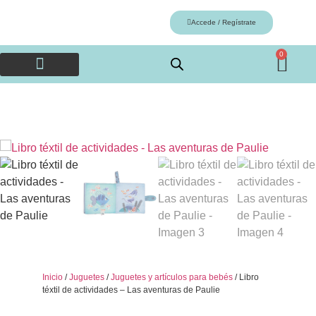
Accede / Regístrate
0
Artes plásticas y música
Accesorios infantiles
Nuestras marcas
Inicio
/
Juguetes
/
Juguetes y artículos para bebés
/ Libro
téxtil de actividades – Las aventuras de Paulie