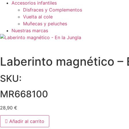
Accesorios infantiles
Disfraces y Complementos
Vuelta al cole
Muñecas y peluches
Nuestras marcas
Laberinto magnético – 
SKU:
MR668100
28,90
€
Botella
Añadir al carrito
infantil
pajita