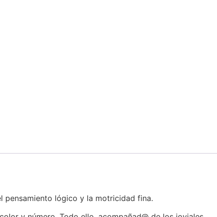
 pensamiento lógico y la motricidad fina.
r color y número. Todo ello, acompañad@ de los joviales