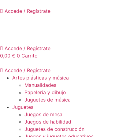
Ir
al
Accede / Regístrate
contenido
Accede / Regístrate
0,00
€
0
Carrito
Accede / Regístrate
Artes plásticas y música
Manualidades
Papelería y dibujo
Juguetes de música
Juguetes
Juegos de mesa
Juegos de habilidad
Juguetes de construcción
Juegos y juguetes educativos