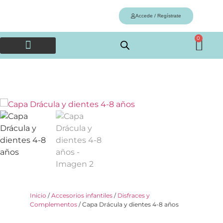
Accede / Regístrate
0
Artes plásticas y música
Accesorios infantiles
Nuestras marcas
Inicio
/
Accesorios infantiles
/
Disfraces y
Complementos
/ Capa Drácula y dientes 4-8 años