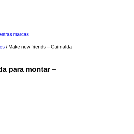
stras marcas
es
/ Make new friends – Guirnalda
da para montar –