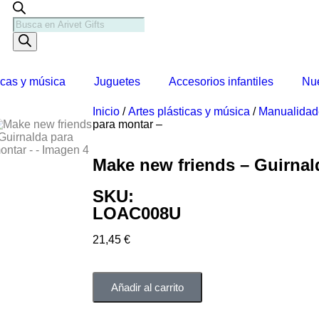
icas y música
Juguetes
Accesorios infantiles
Nue
Inicio
/
Artes plásticas y música
/
Manualidad
para montar –
Make new friends – Guirnal
SKU:
LOAC008U
21,45
€
Añadir al carrito