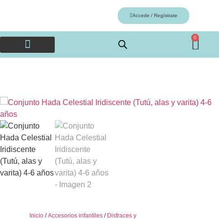
Accede / Regístrate
0
Artes plásticas y música
Accesorios infantiles
Nuestras marcas
Inicio
/
Accesorios infantiles
/
Disfraces y