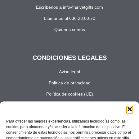
Escríbenos a info@arivetgifts.com
Llámanos al 636.23.00.70
Quienes somos
CONDICIONES LEGALES
Aviso legal
Política de privacidad
Política de cookies (UE)
Términos y condiciones
Costes de envio
Para ofrecer las mejores experiencias, utilizamos tecnologías como las
cookies para almacenar y/o acceder a la información del dispositivo. El
consentimiento de estas tecnologías nos permitirá procesar datos como el
comportamiento de navegación o las identificaciones únicas en este sitio.