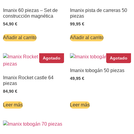
Imanix 60 piezas – Set de
Imanix pista de carreras 50
construcción magnética
piezas
54,90
€
99,95
€
Añadir al carrito
Añadir al carrito
Agotado
Agotado
Imanix tobogán 50 piezas
Imanix Rocket castle 64
49,95
€
piezas
84,90
€
Leer más
Leer más